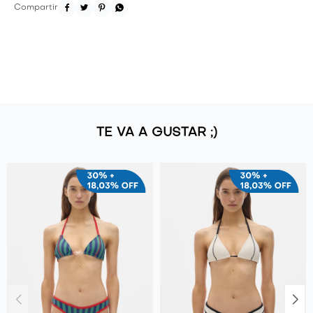




TE VA A GUSTAR ;)