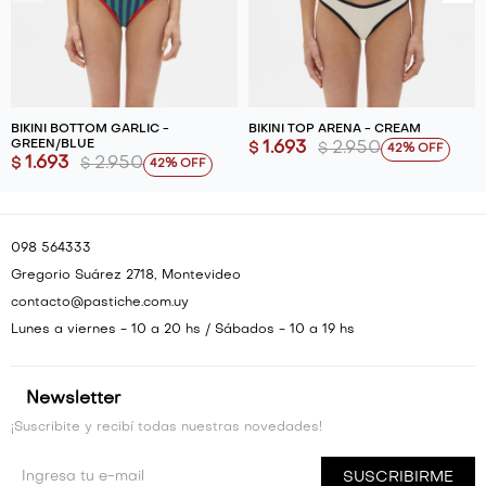
BIKINI BOTTOM GARLIC -
BIKINI TOP ARENA - CREAM
GREEN/BLUE
1.693
2.950
$
$
42
1.693
2.950
$
$
42
098 564333
Gregorio Suárez 2718, Montevideo
contacto@pastiche.com.uy
Lunes a viernes - 10 a 20 hs / Sábados - 10 a 19 hs
Newsletter
¡Suscribite y recibí todas nuestras novedades!
SUSCRIBIRME