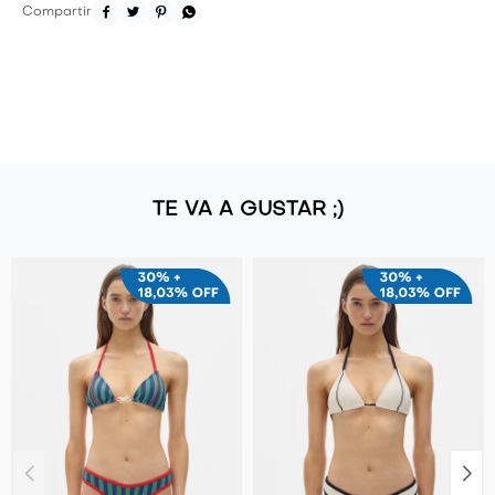




TE VA A GUSTAR ;)