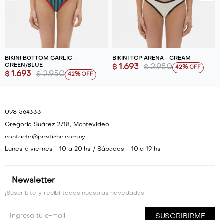
BIKINI BOTTOM GARLIC -
BIKINI TOP ARENA - CREAM
GREEN/BLUE
1.693
2.950
$
$
42
1.693
2.950
$
$
42
098 564333
Gregorio Suárez 2718, Montevideo
contacto@pastiche.com.uy
Lunes a viernes - 10 a 20 hs / Sábados - 10 a 19 hs
Newsletter
¡Suscribite y recibí todas nuestras novedades!
SUSCRIBIRME