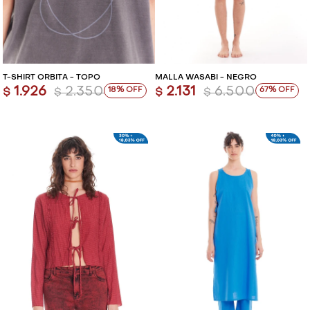
T-SHIRT ORBITA - TOPO
MALLA WASABI - NEGRO
1.926
2.350
2.131
6.500
18
67
$
$
$
$