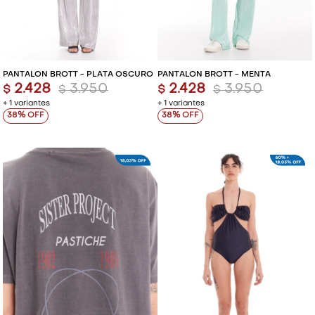
PANTALÓN BROTT - PLATA OSCURO
PANTALÓN BROTT - MENTA
2.428
3.950
2.428
3.950
$
$
$
$
+ 1 variantes
+ 1 variantes
38
38