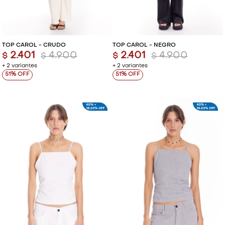
TOP CAROL - CRUDO
TOP CAROL - NEGRO
2.401
4.900
2.401
4.900
$
$
$
$
+ 2 variantes
+ 2 variantes
51
51