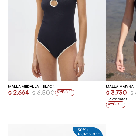
AGREGAR AL CARRITO
AG
MALLA MEDALLA - BLACK
MALLA MARINA 
2.664
6.500
3.730
59
$
$
$
$
+ 2 variantes
42