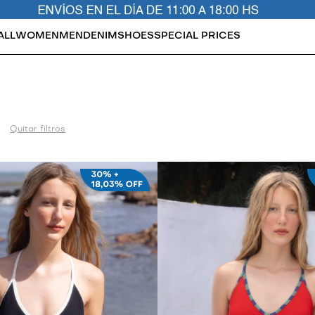
ALL
WOMEN
MEN
DENIM
SHOES
SPECIAL PRICES
Quitar filtros