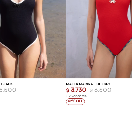
REGAR AL CARRITO
AGREGAR AL CARR
- BLACK
MALLA MARINA - CHERRY
6.500
3.730
6.500
$
$
+ 2 variantes
42