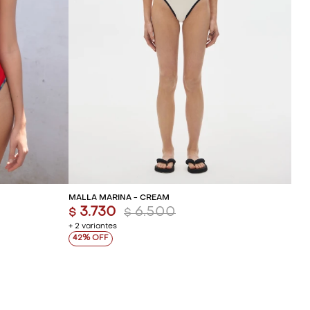
ITO
AGREGAR AL CARRITO
MALLA MARINA - CREAM
3.730
6.500
$
$
+ 2 variantes
42