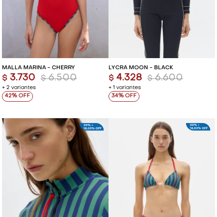
MALLA MARINA - CHERRY
LYCRA MOON - BLACK
3.730
6.500
4.328
6.600
$
$
$
$
+ 2 variantes
+ 1 variantes
42
34