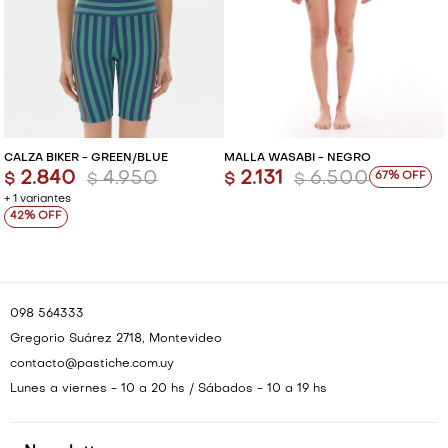
CALZA BIKER - GREEN/BLUE
MALLA WASABI - NEGRO
2.840
4.950
2.131
6.500
67
$
$
$
$
+ 1 variantes
42
098 564333
Gregorio Suárez 2718, Montevideo
contacto@pastiche.com.uy
Lunes a viernes - 10 a 20 hs / Sábados - 10 a 19 hs