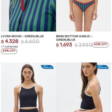
LYCRA MOON - GREEN/BLUE
BIKINI BOTTOM GARLIC -
GREEN/BLUE
4.328
6.600
$
$
1.693
2.950
42
$
$
+ 1 variantes
34