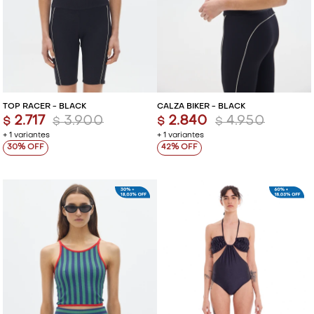
TOP RACER - BLACK
CALZA BIKER - BLACK
2.717
3.900
2.840
4.950
$
$
$
$
+ 1 variantes
+ 1 variantes
30
42