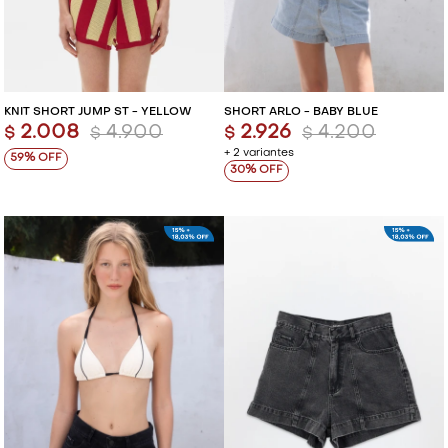
KNIT SHORT JUMP ST - YELLOW
SHORT ARLO - BABY BLUE
2.008
4.900
2.926
4.200
$
$
$
$
+ 2 variantes
59
30