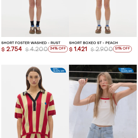
VESTIDOS Y MONOS
VESTIDOS Y MONOS
CAMISAS Y BLUSAS
CAMISAS Y BLUSAS
SHORTS Y FALDAS
SHORTS Y FALDAS
SHORT FOSTER WASHED - RUST
SHORT BOXEO ST - PEACH
2.754
4.200
1.421
2.900
34
51
$
$
$
$