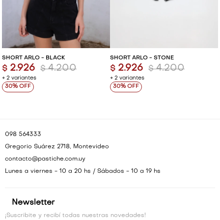
SHORT ARLO - BLACK
SHORT ARLO - STONE
2.926
4.200
2.926
4.200
$
$
$
$
+ 2 variantes
+ 2 variantes
30
30
098 564333
Gregorio Suárez 2718, Montevideo
contacto@pastiche.com.uy
Lunes a viernes - 10 a 20 hs / Sábados - 10 a 19 hs
Newsletter
¡Suscribite y recibí todas nuestras novedades!