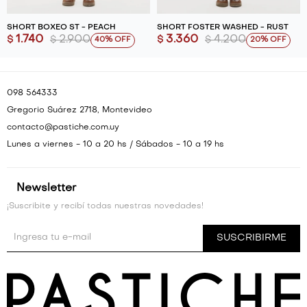
SHORT BOXEO ST - PEACH
SHORT FOSTER WASHED - RUST
1.740
2.900
3.360
4.200
$
$
$
$
40
20
098 564333
Gregorio Suárez 2718, Montevideo
contacto@pastiche.com.uy
Lunes a viernes - 10 a 20 hs / Sábados - 10 a 19 hs
Newsletter
¡Suscribite y recibí todas nuestras novedades!
SUSCRIBIRME