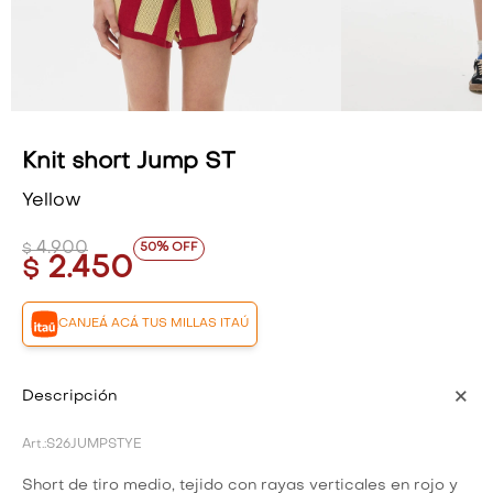
VESTIDOS Y MONOS
VESTIDOS Y MONOS
CAMISAS Y BLUSAS
CAMISAS Y BLUSAS
SHORTS Y FALDAS
SHORTS Y FALDAS
Knit short Jump ST
Yellow
4.900
50
$
2.450
$
CANJEÁ ACÁ TUS MILLAS ITAÚ
Descripción
S26JUMPSTYE
Short de tiro medio, tejido con rayas verticales en rojo y