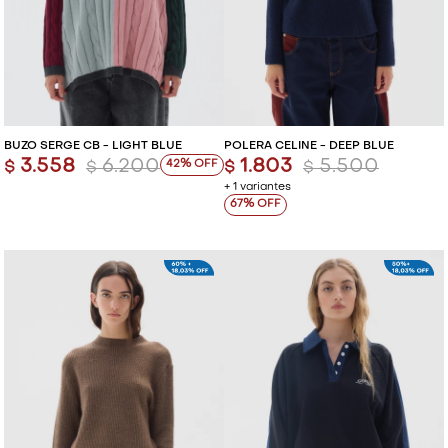
BUZO SERGE CB - LIGHT BLUE
POLERA CELINE - DEEP BLUE
3.558
6.200
1.803
5.500
42
$
$
$
$
+ 1 variantes
67