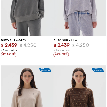
BUZO SUR - GREY
BUZO SUR - LILA
2.439
4.250
2.439
4.250
$
$
$
$
+ 1 variantes
+ 1 variantes
42
42