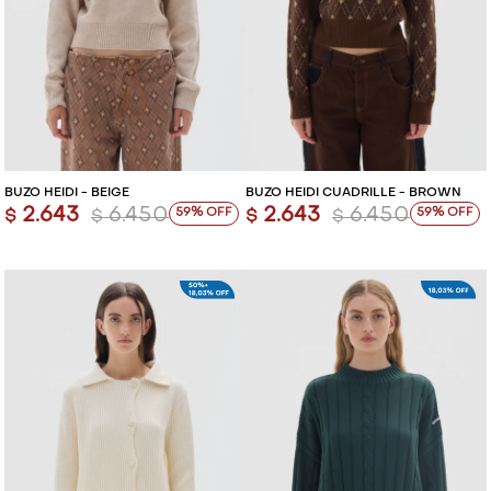
BUZO HEIDI - BEIGE
BUZO HEIDI CUADRILLÉ - BROWN
2.643
6.450
2.643
6.450
59
59
$
$
$
$