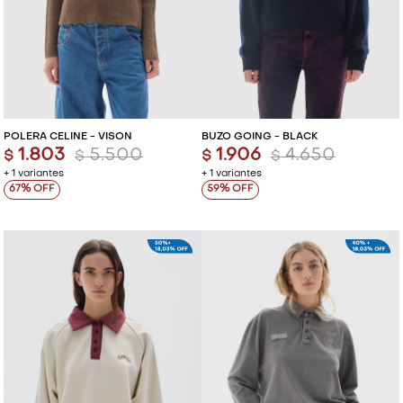
POLERA CELINE - VISON
BUZO GOING - BLACK
1.803
5.500
1.906
4.650
$
$
$
$
+ 1 variantes
+ 1 variantes
67
59