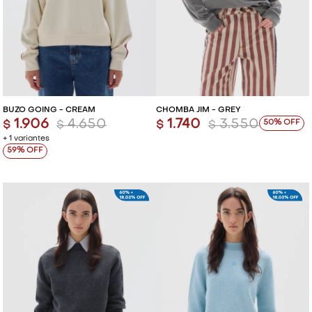
BUZO GOING - CREAM
CHOMBA JIM - GREY
1.906
4.650
1.740
3.550
50
$
$
$
$
+ 1 variantes
59