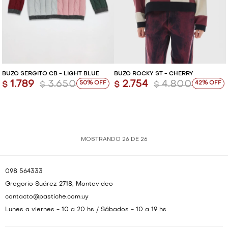
BUZO SERGITO CB - LIGHT BLUE
BUZO ROCKY ST - CHERRY
1.789
3.650
2.754
4.800
50
42
$
$
$
$
MOSTRANDO
26
DE
26
098 564333
Gregorio Suárez 2718, Montevideo
contacto@pastiche.com.uy
Lunes a viernes - 10 a 20 hs / Sábados - 10 a 19 hs