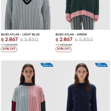
VESTIDOS Y MONOS
VESTIDOS Y MONOS
CAMISAS Y BLUSAS
CAMISAS Y BLUSAS
SHORTS Y FALDAS
SHORTS Y FALDAS
BUZO ATLAS - LIGHT BLUE
BUZO ATLAS - GREEN
2.867
5.850
2.867
5.850
$
$
$
$
+ 1 variantes
+ 1 variantes
50
50