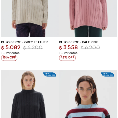
BUZO SERGE - GREY FEATHER
BUZO SERGE - PALE PINK
5.082
6.200
3.558
6.200
$
$
$
$
+ 5 variantes
+ 5 variantes
18
42