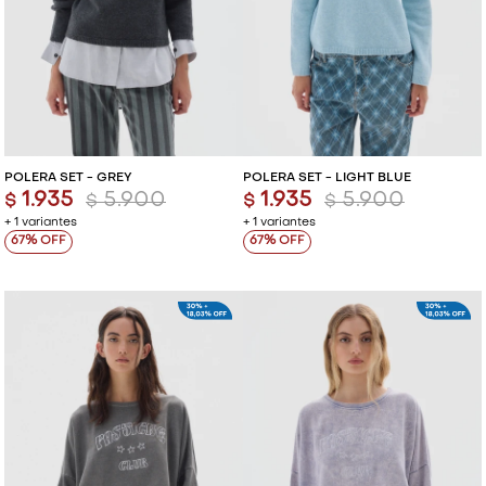
POLERA SET - GREY
POLERA SET - LIGHT BLUE
1.935
5.900
1.935
5.900
$
$
$
$
+ 1 variantes
+ 1 variantes
67
67