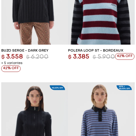
BUZO SERGE - DARK GREY
POLERA LOOP ST - BORDEAUX
3.558
6.200
3.385
5.900
42
$
$
$
$
+ 5 variantes
42