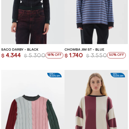
SACO DARBY - BLACK
CHOMBA JIM ST - BLUE
4.344
5.300
1.740
3.550
18
50
$
$
$
$