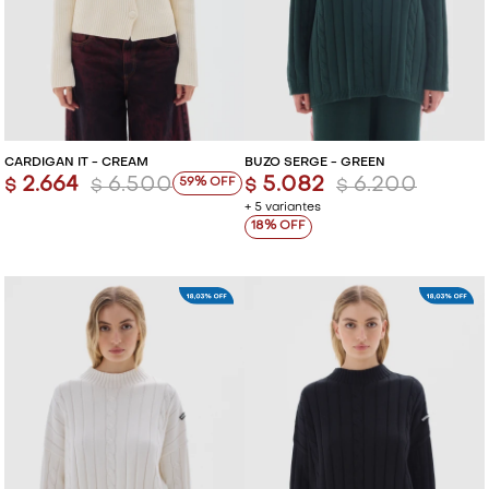
CARDIGAN IT - CREAM
BUZO SERGE - GREEN
2.664
6.500
5.082
6.200
59
$
$
$
$
+ 5 variantes
18