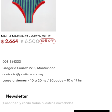
MALLA MARINA ST - GREEN/BLUE
2.664
6.500
59
$
$
098 564333
Gregorio Suárez 2718, Montevideo
contacto@pastiche.com.uy
Lunes a viernes - 10 a 20 hs / Sábados - 10 a 19 hs
Newsletter
¡Suscribite y recibí todas nuestras novedades!