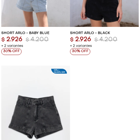
SHORT ARLO - BABY BLUE
SHORT ARLO - BLACK
2.926
4.200
2.926
4.200
$
$
$
$
+ 2 variantes
+ 2 variantes
30
30