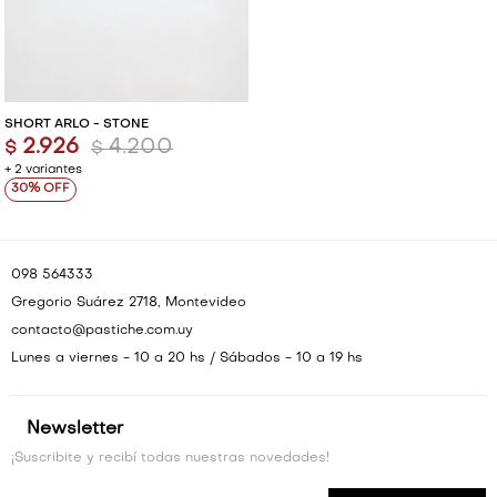
SHORT ARLO - STONE
2.926
4.200
$
$
+ 2 variantes
30
098 564333
Gregorio Suárez 2718, Montevideo
contacto@pastiche.com.uy
Lunes a viernes - 10 a 20 hs / Sábados - 10 a 19 hs
Newsletter
¡Suscribite y recibí todas nuestras novedades!