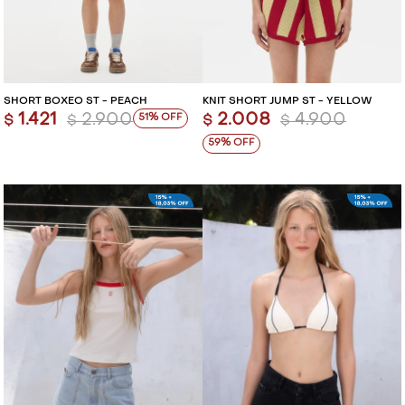
SHORT BOXEO ST - PEACH
KNIT SHORT JUMP ST - YELLOW
1.421
2.900
2.008
4.900
51
$
$
$
$
59