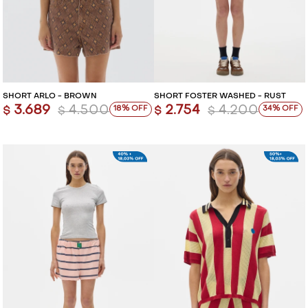
VESTIDOS Y MONOS
VESTIDOS Y MONOS
CAMISAS Y BLUSAS
CAMISAS Y BLUSAS
SHORTS Y FALDAS
SHORTS Y FALDAS
SHORT ARLO - BROWN
SHORT FOSTER WASHED - RUST
3.689
4.500
2.754
4.200
18
34
$
$
$
$