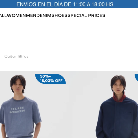
ALL
WOMEN
MEN
DENIM
SHOES
SPECIAL PRICES
Quitar filtros