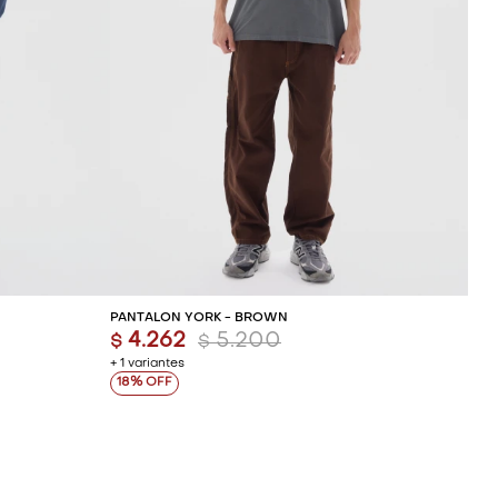
ITO
AGREGAR AL CARRITO
PANTALÓN YORK - BROWN
4.262
5.200
$
$
+ 1 variantes
18