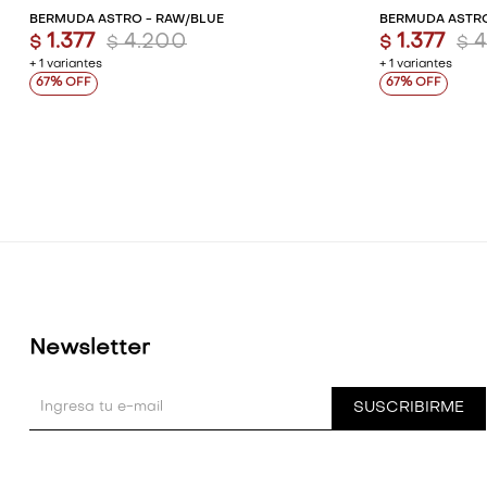
BERMUDA ASTRO - RAW/BLUE
BERMUDA ASTRO
1.377
4.200
1.377
$
$
$
$
+ 1 variantes
+ 1 variantes
67
67
Newsletter
SUSCRIBIRME