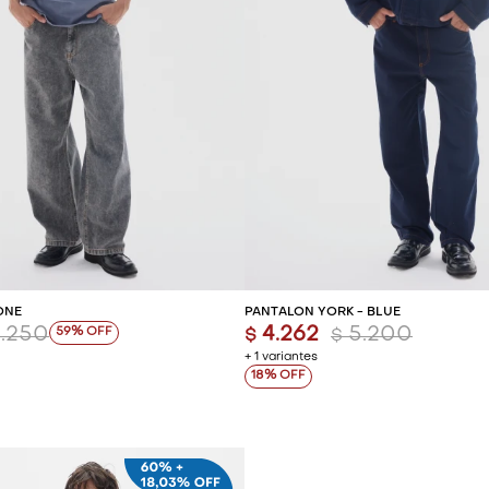
REGAR AL CARRITO
AGREGAR AL CARR
ONE
PANTALÓN YORK - BLUE
.250
4.262
5.200
59
$
$
+ 1 variantes
18