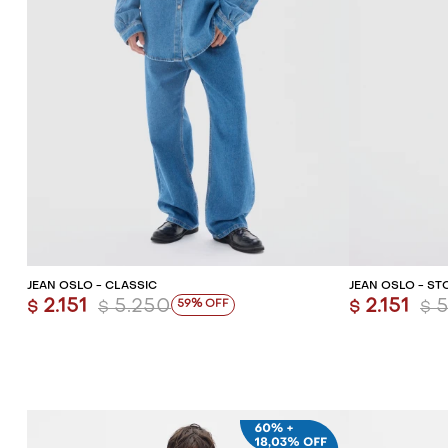
AGREGAR AL CARRITO
AG
JEAN OSLO - CLASSIC
JEAN OSLO - ST
2.151
5.250
2.151
5
59
$
$
$
$