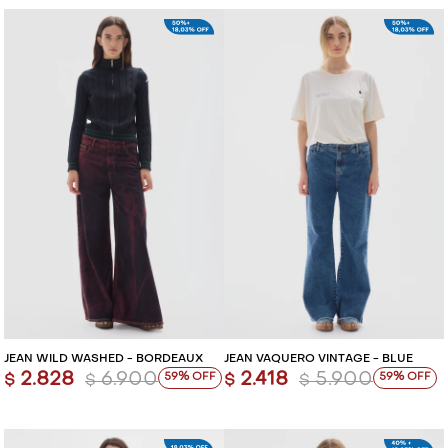
JEAN WILD WASHED - BORDEAUX
JEAN VAQUERO VINTAGE - BLUE
2.828
6.900
2.418
5.900
59
59
$
$
$
$