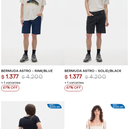
BERMUDA ASTRO - RAW/BLUE
BERMUDA ASTRO - SOLID/BLACK
1.377
4.200
1.377
4.200
$
$
$
$
+ 1 variantes
+ 1 variantes
67
67