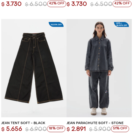
3.730
6.500
3.730
6.500
42
42
$
$
$
$
JEAN TENT SOFT - BLACK
JEAN PARACHUTE SOFT - STONE
5.656
6.900
2.891
5.900
18
51
$
$
$
$