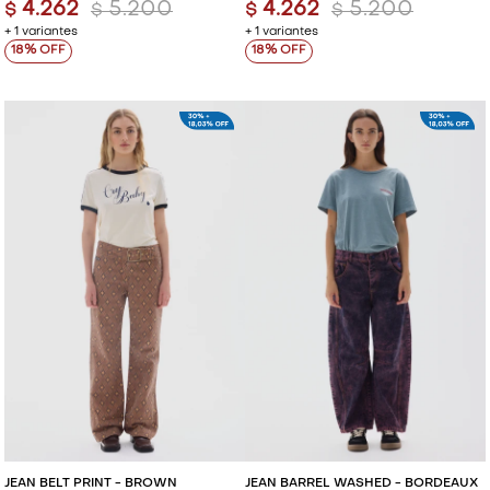
4.262
5.200
4.262
5.200
$
$
$
$
+ 1 variantes
+ 1 variantes
18
18
JEAN BELT PRINT - BROWN
JEAN BARREL WASHED - BORDEAUX