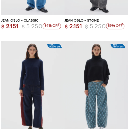
JEAN OSLO - CLASSIC
JEAN OSLO - STONE
2.151
5.250
2.151
5.250
59
59
$
$
$
$