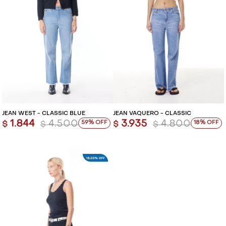
JEAN WEST - CLASSIC BLUE
JEAN VAQUERO - CLASSIC
1.844
4.500
3.935
4.800
59
18
$
$
$
$