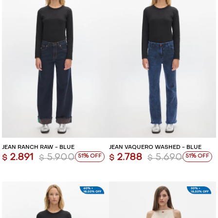
JEAN RANCH RAW - BLUE
JEAN VAQUERO WASHED - BLUE
2.891
5.900
2.788
5.690
51
51
$
$
$
$