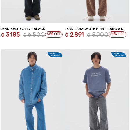
JEAN BELT SOLID - BLACK
JEAN PARACHUTE PRINT - BROWN
3.185
6.500
2.891
5.900
51
51
$
$
$
$