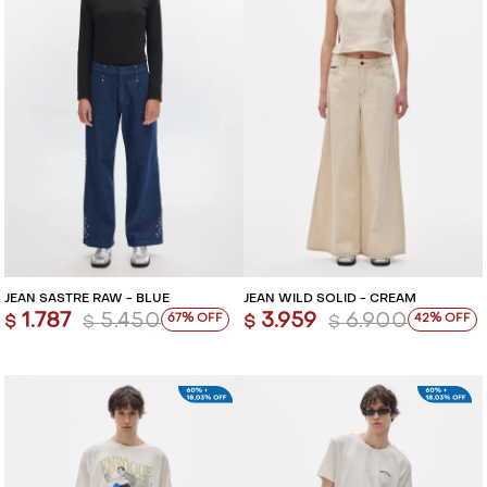
JEAN SASTRE RAW - BLUE
JEAN WILD SOLID - CREAM
1.787
5.450
3.959
6.900
67
42
$
$
$
$