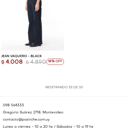
JEAN VAQUERO - BLACK
4.008
4.890
18
$
$
MOSTRANDO
33
DE
33
098 564333
Gregorio Suárez 2718, Montevideo
contacto@pastiche.com.uy
Lunes a viernes - 10 a 20 hs / Sábados - 10 a 19 hs