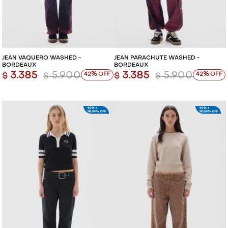
VESTIDOS Y MONOS
VESTIDOS Y MONOS
CAMISAS Y BLUSAS
CAMISAS Y BLUSAS
JEAN VAQUERO WASHED -
JEAN PARACHUTE WASHED -
BORDEAUX
BORDEAUX
SHORTS Y FALDAS
SHORTS Y FALDAS
3.385
5.900
3.385
5.900
42
42
$
$
$
$