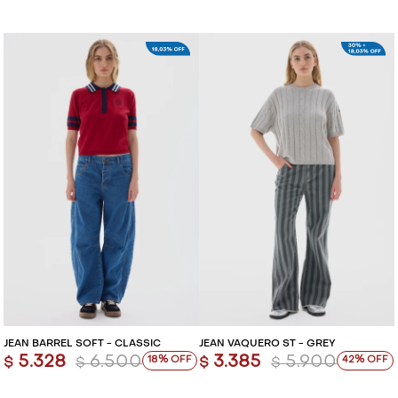
JEAN BARREL SOFT - CLASSIC
JEAN VAQUERO ST - GREY
5.328
6.500
3.385
5.900
18
42
$
$
$
$