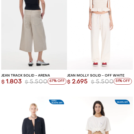
JEAN TRACK SOLID - ARENA
JEAN MOLLY SOLID - OFF WHITE
1.803
5.500
2.695
5.500
67
51
$
$
$
$