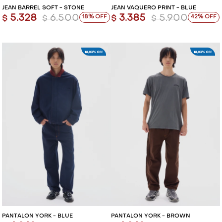
JEAN BARREL SOFT - STONE
JEAN VAQUERO PRINT - BLUE
5.328
6.500
3.385
5.900
18
42
$
$
$
$
PANTALÓN YORK - BLUE
PANTALÓN YORK - BROWN