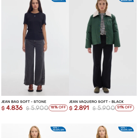
JEAN BAG SOFT - STONE
JEAN VAQUERO SOFT - BLACK
4.836
5.900
2.891
5.900
18
51
$
$
$
$