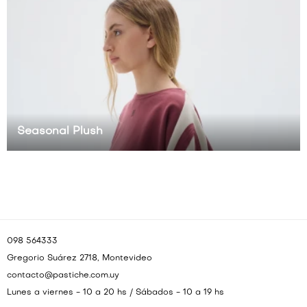
VESTIDOS Y MONOS
VESTIDOS Y MONOS
CAMISAS Y BLUSAS
CAMISAS Y BLUSAS
SHORTS Y FALDAS
SHORTS Y FALDAS
Seasonal Plush
098 564333
Gregorio Suárez 2718, Montevideo
contacto@pastiche.com.uy
Lunes a viernes - 10 a 20 hs / Sábados - 10 a 19 hs