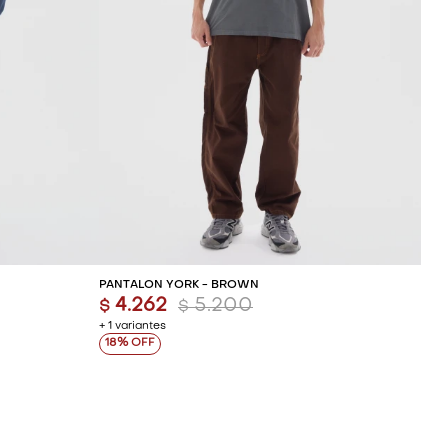
ITO
AGREGAR AL CARRITO
PANTALÓN YORK - BROWN
4.262
5.200
$
$
+ 1 variantes
18