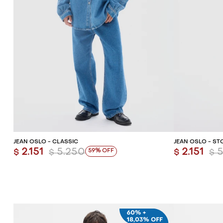
AGREGAR AL CARRITO
AG
JEAN OSLO - CLASSIC
JEAN OSLO - ST
2.151
5.250
2.151
5
59
$
$
$
$