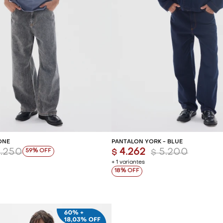
REGAR AL CARRITO
AGREGAR AL CARR
ONE
PANTALÓN YORK - BLUE
.250
4.262
5.200
59
$
$
+ 1 variantes
18