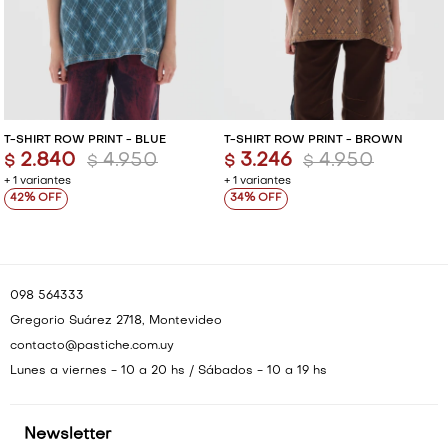
VESTIDOS Y MONOS
VESTIDOS Y MONOS
CAMISAS Y BLUSAS
CAMISAS Y BLUSAS
SHORTS Y FALDAS
SHORTS Y FALDAS
T-SHIRT ROW PRINT - BLUE
T-SHIRT ROW PRINT - BROWN
2.840
4.950
3.246
4.950
$
$
$
$
+ 1 variantes
+ 1 variantes
42
34
098 564333
Gregorio Suárez 2718, Montevideo
contacto@pastiche.com.uy
Lunes a viernes - 10 a 20 hs / Sábados - 10 a 19 hs
Newsletter