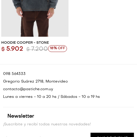
VESTIDOS Y MONOS
VESTIDOS Y MONOS
CAMISAS Y BLUSAS
CAMISAS Y BLUSAS
SHORTS Y FALDAS
SHORTS Y FALDAS
HOODIE COOPER - STONE
5.902
7.200
18
$
$
098 564333
Gregorio Suárez 2718, Montevideo
contacto@pastiche.com.uy
Lunes a viernes - 10 a 20 hs / Sábados - 10 a 19 hs
Newsletter
¡Suscribite y recibí todas nuestras novedades!