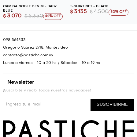
CAMISA NOBLE DENIM - BABY
T-SHIRT NET - BLACK
BLUE
3.135
4.500
$
$
30
3.070
5.350
$
$
42
098 564333
Gregorio Suárez 2718, Montevideo
contacto@pastiche.com.uy
Lunes a viernes - 10 a 20 hs / Sábados - 10 a 19 hs
Newsletter
¡Suscribite y recibí todas nuestras novedades!
SUSCRIBIRME