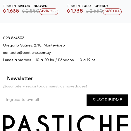
T-SHIRT SAILOR - BROWN
T-SHIRT LULU - CHERRY
1.635
2.850
1.738
2.650
$
$
$
$
42
34
098 564333
Gregorio Suárez 2718, Montevideo
contacto@pastiche.com.uy
Lunes a viernes - 10 a 20 hs / Sábados - 10 a 19 hs
Newsletter
¡Suscribite y recibí todas nuestras novedades!
SUSCRIBIRME