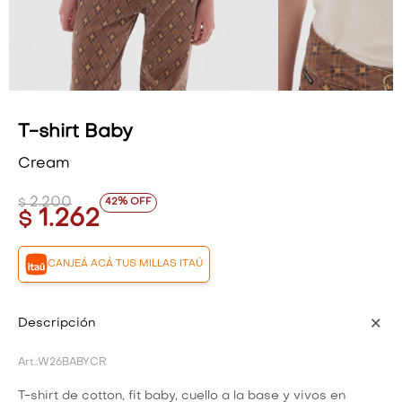
VESTIDOS Y MONOS
VESTIDOS Y MONOS
CAMISAS Y BLUSAS
CAMISAS Y BLUSAS
SHORTS Y FALDAS
SHORTS Y FALDAS
T-shirt Baby
Cream
2.200
42
$
1.262
$
CANJEÁ ACÁ TUS MILLAS ITAÚ
Descripción
W26BABYCR
T-shirt de cotton, fit baby, cuello a la base y vivos en