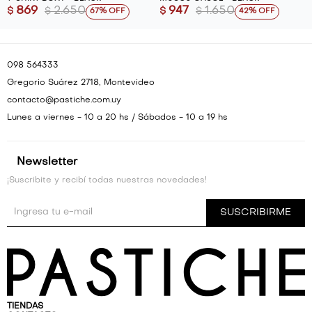
869
2.650
947
1.650
$
$
$
$
67
42
098 564333
Gregorio Suárez 2718, Montevideo
contacto@pastiche.com.uy
Lunes a viernes - 10 a 20 hs / Sábados - 10 a 19 hs
Newsletter
¡Suscribite y recibí todas nuestras novedades!
SUSCRIBIRME
TIENDAS