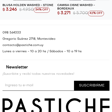
BLUSA HOLDEN WASHED - STONE
CAMISA CISNE WASHED -
BORDEAUX
3.246
4.950
$
$
34
3.271
5.700
$
$
42
098 564333
Gregorio Suárez 2718, Montevideo
contacto@pastiche.com.uy
Lunes a viernes - 10 a 20 hs / Sábados - 10 a 19 hs
Newsletter
¡Suscribite y recibí todas nuestras novedades!
SUSCRIBIRME