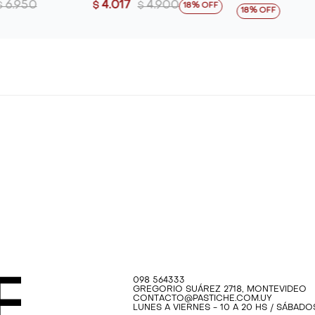
6.950
4.017
4.900
$
$
$
18
18
098 564333
GREGORIO SUÁREZ 2718, MONTEVIDEO
CONTACTO@PASTICHE.COM.UY
LUNES A VIERNES - 10 A 20 HS / SÁBADOS