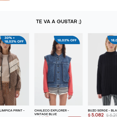
TE VA A GUSTAR ;)
ÍMPICA PRINT -
CHALECO EXPLORER -
BUZO SERGE - BL
VINTAGE BLUE
5.082
6.2
$
$