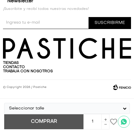
Newsletter
¡Suscribite y recibí todas nuestras novedades!
SUSCRIBIRME
TIENDAS
CONTACTO
TRABAJA CON NOSOTROS
© Copyright 2026 / Pastiche
Seleccionar talle
Por
consultas
add
COMPRAR
no dudes
remove
en
Fenicio
escribirnos