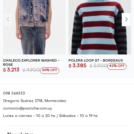
CHALECO EXPLORER WASHED -
POLERA LOOP ST - BORDEAUX
ROSE
3.385
5.900
$
$
42
3.213
4.900
$
$
34
098 564333
Gregorio Suárez 2718, Montevideo
contacto@pastiche.com.uy
Lunes a viernes - 10 a 20 hs / Sábados - 10 a 19 hs