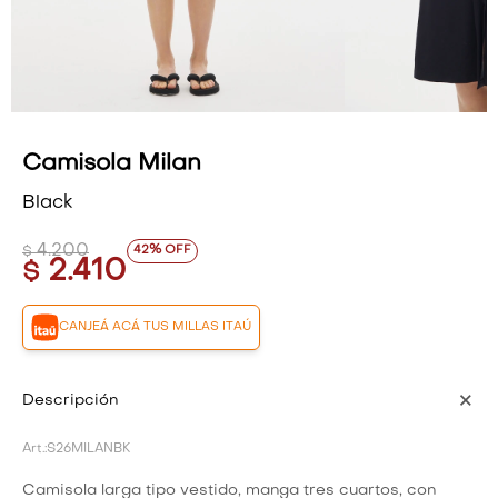
VESTIDOS Y MONOS
VESTIDOS Y MONOS
CAMISAS Y BLUSAS
CAMISAS Y BLUSAS
SHORTS Y FALDAS
SHORTS Y FALDAS
Camisola Milan
Black
4.200
42
$
2.410
$
CANJEÁ ACÁ TUS MILLAS ITAÚ
Descripción
S26MILANBK
Camisola larga tipo vestido, manga tres cuartos, con