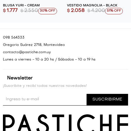
BLUSA YURI - CREAM
VESTIDO MAGNOLIA - BLACK
1.777
2.550
2.058
4.200
$
$
$
$
30
51
098 564333
Gregorio Suárez 2718, Montevideo
contacto@pastiche.com.uy
Lunes a viernes - 10 a 20 hs / Sábados - 10 a 19 hs
Newsletter
¡Suscribite y recibí todas nuestras novedades!
SUSCRIBIRME