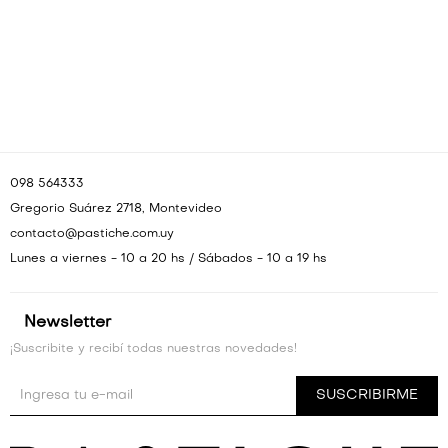
VESTIDOS Y MONOS
VESTIDOS Y MONOS
CAMISAS Y BLUSAS
CAMISAS Y BLUSAS
SHORTS Y FALDAS
SHORTS Y FALDAS
098 564333
Gregorio Suárez 2718, Montevideo
contacto@pastiche.com.uy
Lunes a viernes - 10 a 20 hs / Sábados - 10 a 19 hs
Newsletter
¡Suscribite y recibí todas nuestras novedades!
SUSCRIBIRME