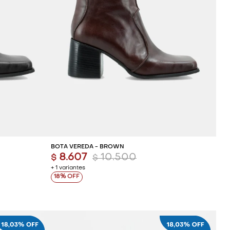
ITO
AGREGAR AL CARRITO
BOTA VEREDA - BROWN
8.607
10.500
$
$
+ 1 variantes
18