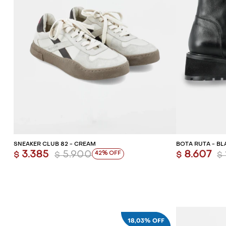
AGREGAR AL CARRITO
AG
SNEAKER CLUB 82 - CREAM
BOTA RUTA - BL
3.385
5.900
8.607
42
$
$
$
$