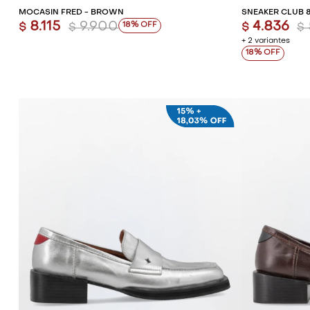
MOCASÍN FRED - BROWN
SNEAKER CLUB 8
8.115
9.900
4.836
18
$
$
$
$
+ 2 variantes
18