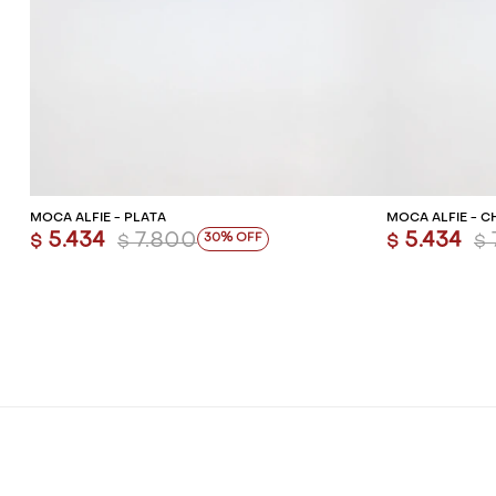
AGREGAR AL CARRITO
AG
MOCA ALFIE - PLATA
MOCA ALFIE - 
5.434
7.800
5.434
30
$
$
$
$