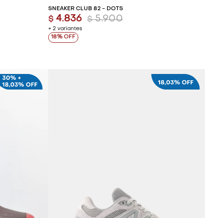
SNEAKER CLUB 82 - DOTS
4.836
5.900
$
$
+ 2 variantes
18