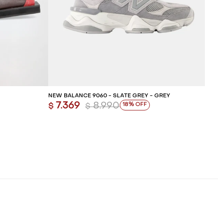
ITO
AGREGAR AL CARRITO
NEW BALANCE 9060 - SLATE GREY - GREY
7.369
8.990
18
$
$