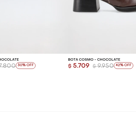
REGAR AL CARRITO
AGREGAR AL CARR
CHOCOLATE
BOTA COSMO - CHOCOLATE
7.800
5.709
9.950
30
42
$
$