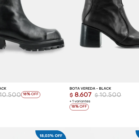
REGAR AL CARRITO
AGREGAR AL CARR
ACK
BOTA VEREDA - BLACK
10.500
8.607
10.500
18
$
$
+ 1 variantes
18