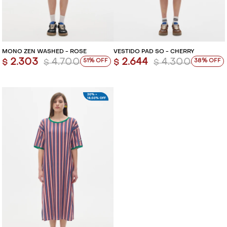
MONO ZEN WASHED - ROSE
VESTIDO PAD SO - CHERRY
2.303
4.700
2.644
4.300
51
38
$
$
$
$