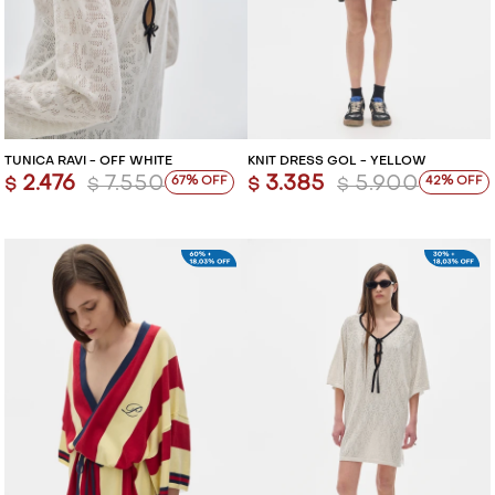
TÚNICA RAVI - OFF WHITE
KNIT DRESS GOL - YELLOW
2.476
7.550
3.385
5.900
67
42
$
$
$
$