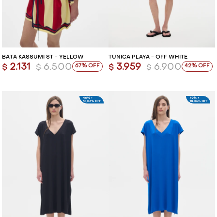
BATA KASSUMI ST - YELLOW
TÚNICA PLAYA - OFF WHITE
2.131
6.500
3.959
6.900
67
42
$
$
$
$