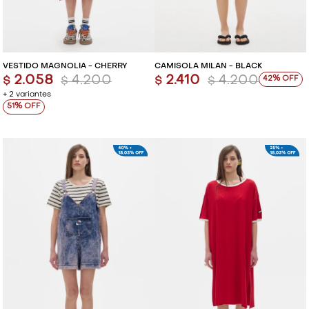
VESTIDO MAGNOLIA - CHERRY
CAMISOLA MILAN - BLACK
2.058
4.200
2.410
4.200
42
$
$
$
$
+ 2 variantes
51