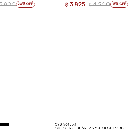
5.900
3.825
4.500
20
15
$
$
098 564333
GREGORIO SUÁREZ 2718, MONTEVIDEO