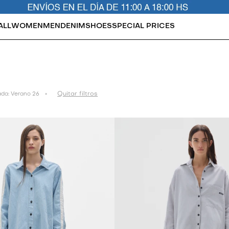
ALL
WOMEN
MEN
DENIM
SHOES
SPECIAL PRICES
Quitar filtros
da:
Verano 26