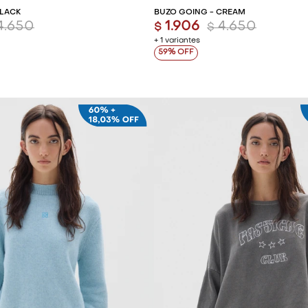
BLACK
BUZO GOING - CREAM
4.650
1.906
4.650
$
$
+ 1 variantes
59