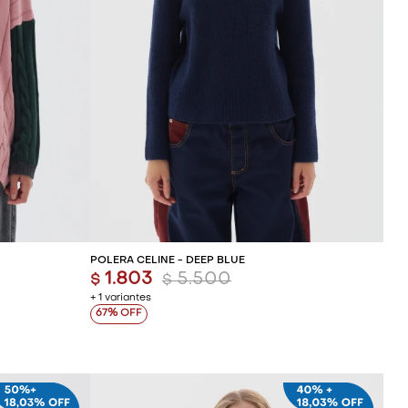
ITO
AGREGAR AL CARRITO
POLERA CELINE - DEEP BLUE
1.803
5.500
$
$
+ 1 variantes
67