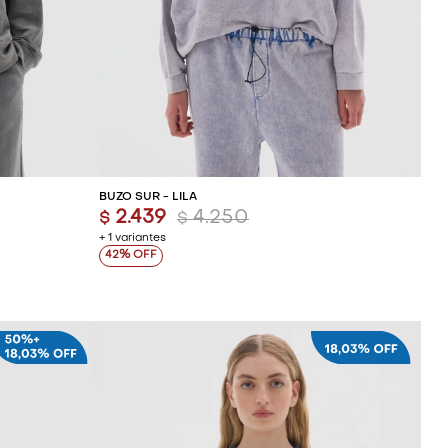
ITO
AGREGAR AL CARRITO
BUZO SUR - LILA
2.439
4.250
$
$
+ 1 variantes
42