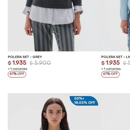
AGREGAR AL CARRITO
AG
POLERA SET - GREY
POLERA SET - L
1.935
5.900
1.935
$
$
$
$
+ 1 variantes
+ 1 variantes
67
67