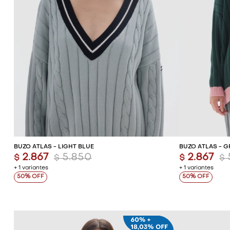
AGREGAR AL CARRITO
AG
BUZO ATLAS - LIGHT BLUE
BUZO ATLAS - 
2.867
5.850
2.867
$
$
$
$
+ 1 variantes
+ 1 variantes
50
50