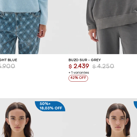
REGAR AL CARRITO
AGREGAR AL CARR
IGHT BLUE
BUZO SUR - GREY
5.900
2.439
4.250
$
$
+ 1 variantes
42