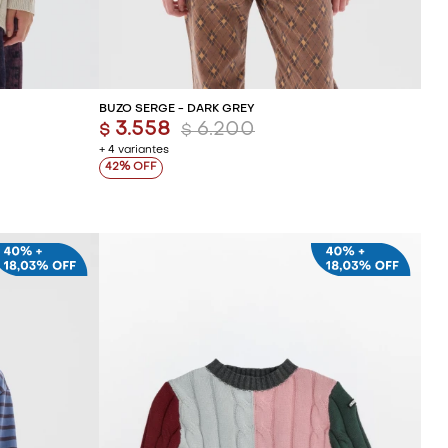
ITO
AGREGAR AL CARRITO
BUZO SERGE - DARK GREY
3.558
6.200
$
$
+ 4 variantes
42