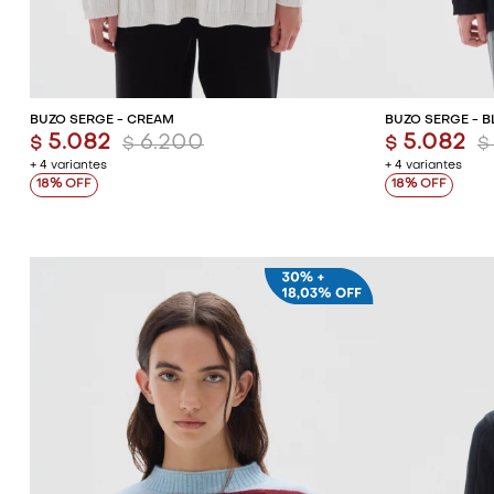
AGREGAR AL CARRITO
AG
BUZO SERGE - CREAM
BUZO SERGE - 
5.082
6.200
5.082
$
$
$
$
+ 4 variantes
+ 4 variantes
18
18