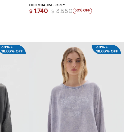
CHOMBA JIM - GREY
1.740
3.550
50
$
$