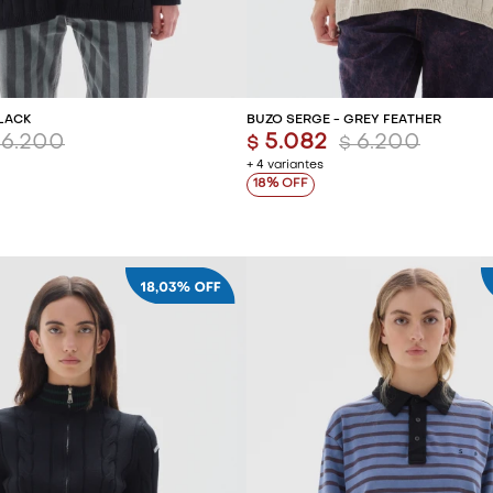
REGAR AL CARRITO
AGREGAR AL CARR
BLACK
BUZO SERGE - GREY FEATHER
6.200
5.082
6.200
$
$
+ 4 variantes
18