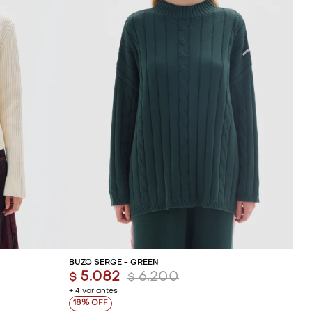
ITO
AGREGAR AL CARRITO
BUZO SERGE - GREEN
5.082
6.200
$
$
+ 4 variantes
18