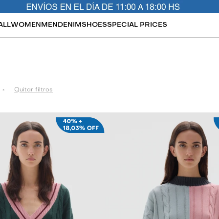
ALL
WOMEN
MEN
DENIM
SHOES
SPECIAL PRICES
Quitar filtros