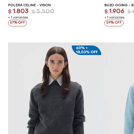
POLERA CELINE - VISON
BUZO GOING - 
1.803
5.500
1.906
$
$
$
$
+ 1 variantes
+ 1 variantes
67
59