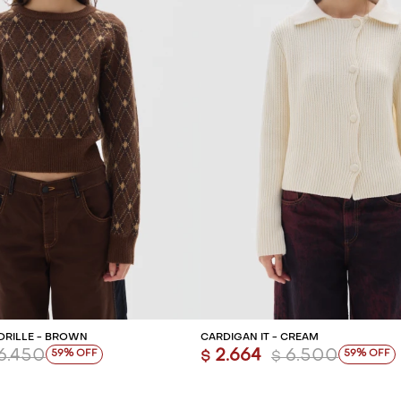
REGAR AL CARRITO
AGREGAR AL CARR
DRILLÉ - BROWN
CARDIGAN IT - CREAM
6.450
2.664
6.500
59
59
$
$