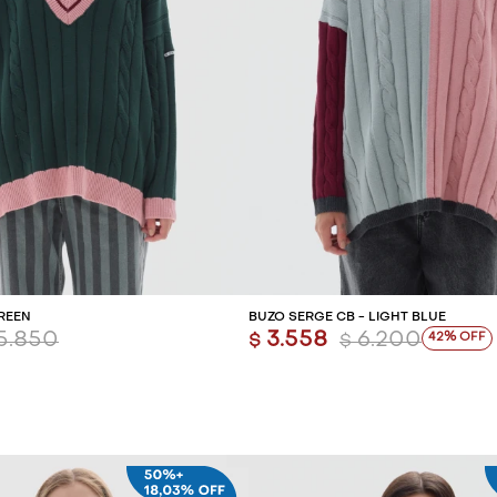
REGAR AL CARRITO
AGREGAR AL CARR
GREEN
BUZO SERGE CB - LIGHT BLUE
5.850
3.558
6.200
42
$
$