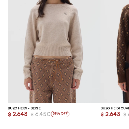
AGREGAR AL CARRITO
AG
BUZO HEIDI - BEIGE
BUZO HEIDI CUA
2.643
6.450
2.643
59
$
$
$
$