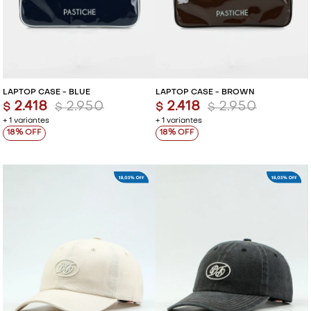
LAPTOP CASE - BLUE
LAPTOP CASE - BROWN
2.418
2.950
2.418
2.950
$
$
$
$
+ 1 variantes
+ 1 variantes
18
18