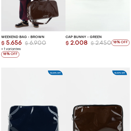
WEEKEND BAG - BROWN
CAP BUNNY - GREEN
5.656
6.900
2.008
2.450
18
$
$
$
$
+ 1 variantes
18