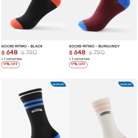
SOCKS RITMO - BLACK
SOCKS RITMO - BURGUNDY
648
790
648
790
$
$
$
$
+ 1 variantes
+ 1 variantes
17
17