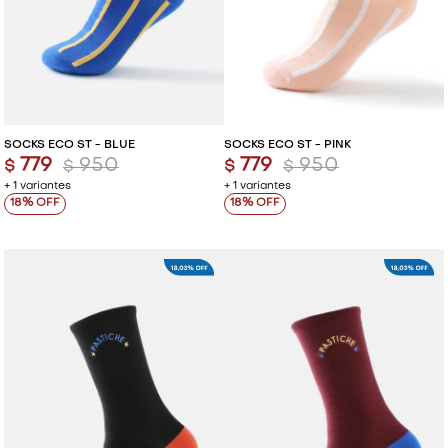
SOCKS ECO ST - BLUE
SOCKS ECO ST - PINK
779
950
779
950
$
$
$
$
+ 1 variantes
+ 1 variantes
18
18