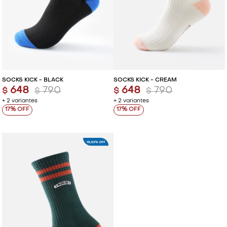
SOCKS KICK - BLACK
SOCKS KICK - CREAM
648
790
648
790
$
$
$
$
+ 2 variantes
+ 2 variantes
17
17