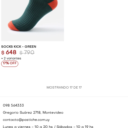
SOCKS KICK - GREEN
648
790
$
$
+ 2 variantes
17
MOSTRANDO
17
DE
17
098 564333
Gregorio Suárez 2718, Montevideo
contacto@pastiche.com.uy
Lunes a viernes - 10 a 20 hs / Sábados - 10 a 19 hs