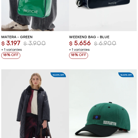
MATERA - GREEN
WEEKEND BAG - BLUE
3.197
3.900
5.656
6.900
$
$
$
$
+ 1 variantes
+ 1 variantes
18
18