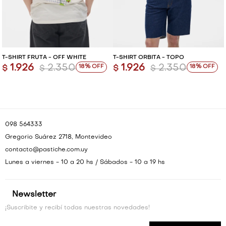
VESTIDOS Y MONOS
VESTIDOS Y MONOS
CAMISAS Y BLUSAS
CAMISAS Y BLUSAS
T-SHIRT FRUTA - OFF WHITE
T-SHIRT ORBITA - TOPO
1.926
2.350
1.926
2.350
18
18
$
$
$
$
SHORTS Y FALDAS
SHORTS Y FALDAS
098 564333
Gregorio Suárez 2718, Montevideo
contacto@pastiche.com.uy
Lunes a viernes - 10 a 20 hs / Sábados - 10 a 19 hs
Newsletter
¡Suscribite y recibí todas nuestras novedades!