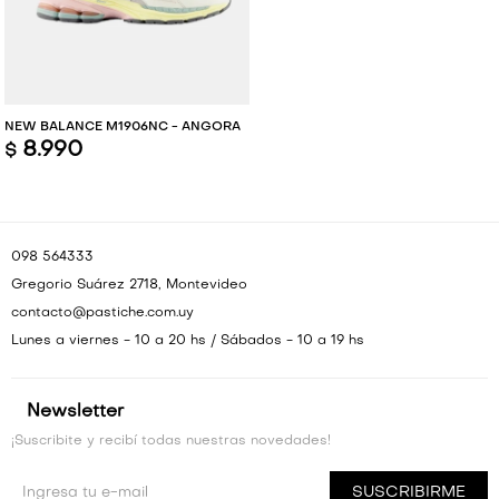
VESTIDOS Y MONOS
VESTIDOS Y MONOS
CAMISAS Y BLUSAS
CAMISAS Y BLUSAS
NEW BALANCE M1906NC - ANGORA
8.990
$
SHORTS Y FALDAS
SHORTS Y FALDAS
098 564333
Gregorio Suárez 2718, Montevideo
contacto@pastiche.com.uy
Lunes a viernes - 10 a 20 hs / Sábados - 10 a 19 hs
Newsletter
¡Suscribite y recibí todas nuestras novedades!
SUSCRIBIRME