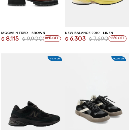
MOCASÍN FRED - BROWN
NEW BALANCE 2010 - LINEN
8.115
9.900
6.303
7.690
18
18
$
$
$
$