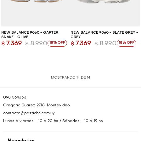
NEW BALANCE 9060 - GARTER
NEW BALANCE 9060 - SLATE GREY -
SNAKE - OLIVE
GREY
7.369
8.990
7.369
8.990
18
18
$
$
$
$
MOSTRANDO
14
DE
14
098 564333
Gregorio Suárez 2718, Montevideo
contacto@pastiche.com.uy
Lunes a viernes - 10 a 20 hs / Sábados - 10 a 19 hs