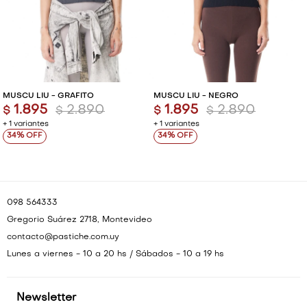
VESTIDOS Y MONOS
VESTIDOS Y MONOS
CAMISAS Y BLUSAS
CAMISAS Y BLUSAS
SHORTS Y FALDAS
SHORTS Y FALDAS
MUSCU LIU - GRAFITO
MUSCU LIU - NEGRO
1.895
2.890
1.895
2.890
$
$
$
$
+ 1 variantes
+ 1 variantes
34
34
098 564333
Gregorio Suárez 2718, Montevideo
contacto@pastiche.com.uy
Lunes a viernes - 10 a 20 hs / Sábados - 10 a 19 hs
Newsletter