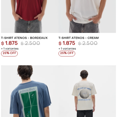
T-SHIRT ATENOS - BORDEAUX
T-SHIRT ATENOS - CREAM
1.875
2.500
1.875
2.500
$
$
$
$
+ 1 variantes
+ 1 variantes
25
25