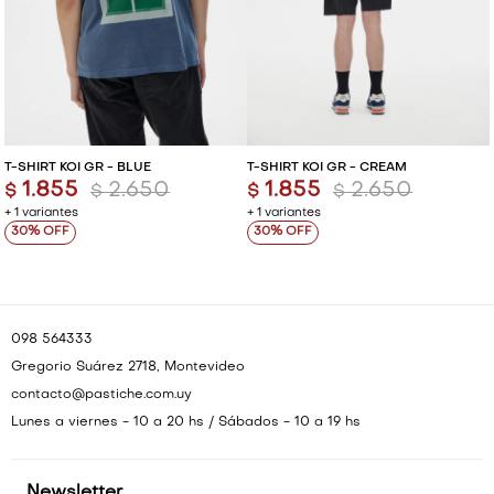
T-SHIRT KOI GR - BLUE
T-SHIRT KOI GR - CREAM
1.855
2.650
1.855
2.650
$
$
$
$
+ 1 variantes
+ 1 variantes
30
30
098 564333
Gregorio Suárez 2718, Montevideo
contacto@pastiche.com.uy
Lunes a viernes - 10 a 20 hs / Sábados - 10 a 19 hs
Newsletter