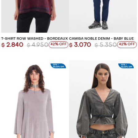
T-SHIRT ROW WASHED - BORDEAUX
CAMISA NOBLE DENIM - BABY BLUE
2.840
4.950
3.070
5.350
42
42
$
$
$
$