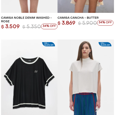
CAMISA NOBLE DENIM WASHED -
CAMISA CANCHA - BUTTER
ROSE
3.869
5.900
34
$
$
3.509
5.350
34
$
$