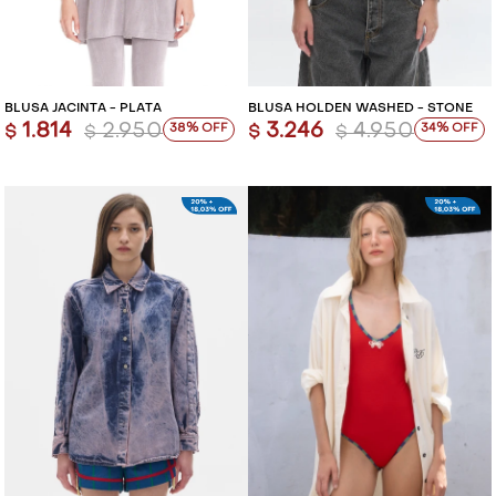
BLUSA JACINTA - PLATA
BLUSA HOLDEN WASHED - STONE
1.814
2.950
3.246
4.950
38
34
$
$
$
$