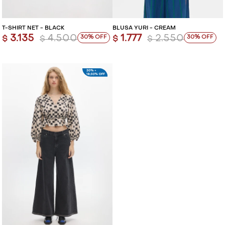
T-SHIRT NET - BLACK
BLUSA YURI - CREAM
3.135
4.500
1.777
2.550
30
30
$
$
$
$