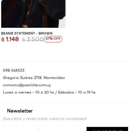
VESTIDOS Y MONOS
VESTIDOS Y MONOS
CAMISAS Y BLUSAS
CAMISAS Y BLUSAS
BEANIE STATEMENT - BROWN
1.148
3.500
67
SHORTS Y FALDAS
SHORTS Y FALDAS
$
$
098 564333
Gregorio Suárez 2718, Montevideo
contacto@pastiche.com.uy
Lunes a viernes - 10 a 20 hs / Sábados - 10 a 19 hs
Newsletter
¡Suscribite y recibí todas nuestras novedades!