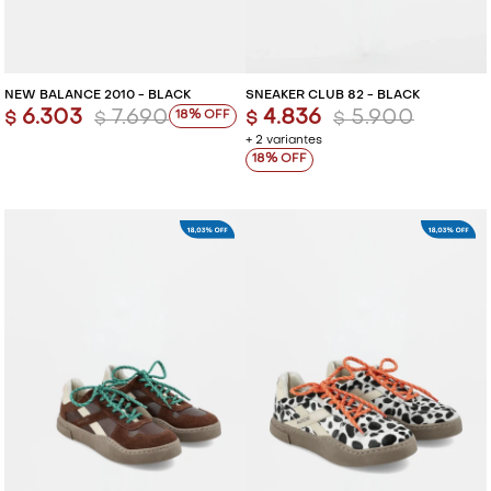
NEW BALANCE 2010 - BLACK
SNEAKER CLUB 82 - BLACK
6.303
7.690
4.836
5.900
18
$
$
$
$
+ 2 variantes
18