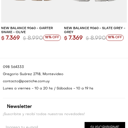
NEW BALANCE 9060 - GARTER
NEW BALANCE 9060 - SLATE GREY -
SNAKE - OLIVE
GREY
7.369
8.990
7.369
8.990
18
18
$
$
$
$
098 564333
Gregorio Suárez 2718, Montevideo
contacto@pastiche.com.uy
Lunes a viernes - 10 a 20 hs / Sábados - 10 a 19 hs
Newsletter
¡Suscribite y recibí todas nuestras novedades!
SUSCRIBIRME