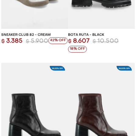
VESTIDOS Y MONOS
VESTIDOS Y MONOS
CAMISAS Y BLUSAS
CAMISAS Y BLUSAS
SNEAKER CLUB 82 - CREAM
BOTA RUTA - BLACK
3.385
5.900
8.607
10.500
42
SHORTS Y FALDAS
SHORTS Y FALDAS
$
$
$
$
18