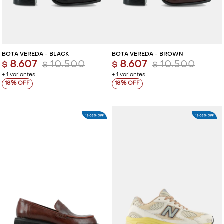
BOTA VEREDA - BLACK
BOTA VEREDA - BROWN
8.607
10.500
8.607
10.500
$
$
$
$
+ 1 variantes
+ 1 variantes
18
18