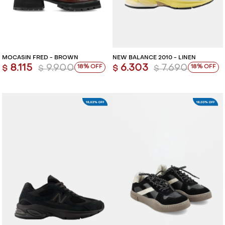
MOCASÍN FRED - BROWN
NEW BALANCE 2010 - LINEN
8.115
9.900
6.303
7.690
18
18
$
$
$
$