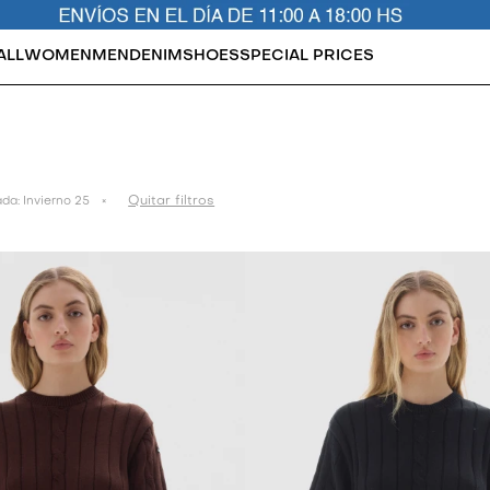
ALL
WOMEN
MEN
DENIM
SHOES
SPECIAL PRICES
Quitar filtros
da:
Invierno 25