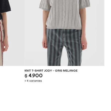
ITO
AGREGAR AL CARRITO
KNIT T-SHIRT JODY - GRIS MELANGE
4.900
$
+ 4 variantes