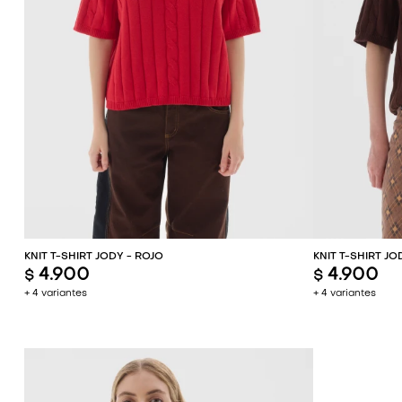
AGREGAR AL CARRITO
AG
KNIT T-SHIRT JODY - ROJO
KNIT T-SHIRT J
4.900
4.900
$
$
+ 4 variantes
+ 4 variantes