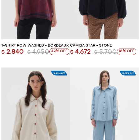
T-SHIRT ROW WASHED - BORDEAUX
CAMISA STAR - STONE
2.840
4.950
4.672
5.700
42
18
$
$
$
$