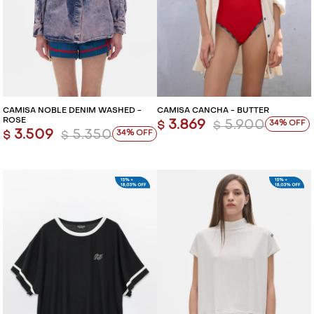
CAMISA NOBLE DENIM WASHED -
CAMISA CANCHA - BUTTER
ROSE
3.869
5.900
34
$
$
3.509
5.350
34
$
$