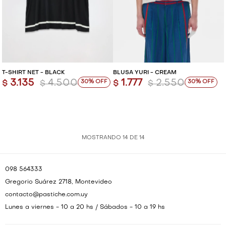
T-SHIRT NET - BLACK
BLUSA YURI - CREAM
3.135
4.500
1.777
2.550
30
30
$
$
$
$
MOSTRANDO
14
DE
14
098 564333
Gregorio Suárez 2718, Montevideo
contacto@pastiche.com.uy
Lunes a viernes - 10 a 20 hs / Sábados - 10 a 19 hs