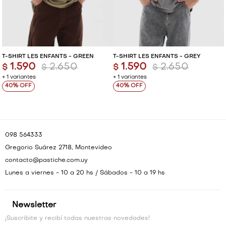
T-SHIRT LES ENFANTS - GREEN
T-SHIRT LES ENFANTS - GREY
1.590
2.650
1.590
2.650
$
$
$
$
+ 1 variantes
+ 1 variantes
40
40
098 564333
Gregorio Suárez 2718, Montevideo
contacto@pastiche.com.uy
Lunes a viernes - 10 a 20 hs / Sábados - 10 a 19 hs
Newsletter
¡Suscribite y recibí todas nuestras novedades!