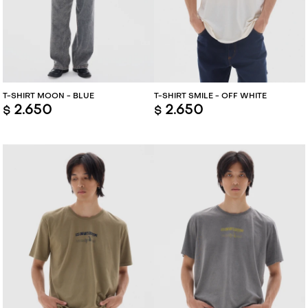
VESTIDOS Y MONOS
VESTIDOS Y MONOS
CAMISAS Y BLUSAS
CAMISAS Y BLUSAS
SHORTS Y FALDAS
SHORTS Y FALDAS
T-SHIRT MOON - BLUE
T-SHIRT SMILE - OFF WHITE
2.650
2.650
$
$