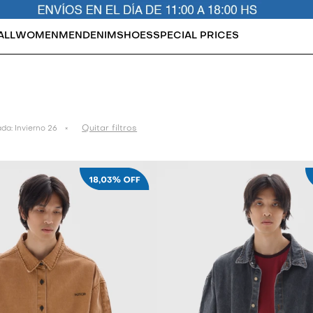
ALL
WOMEN
MEN
DENIM
SHOES
SPECIAL PRICES
Quitar filtros
da:
Invierno 26