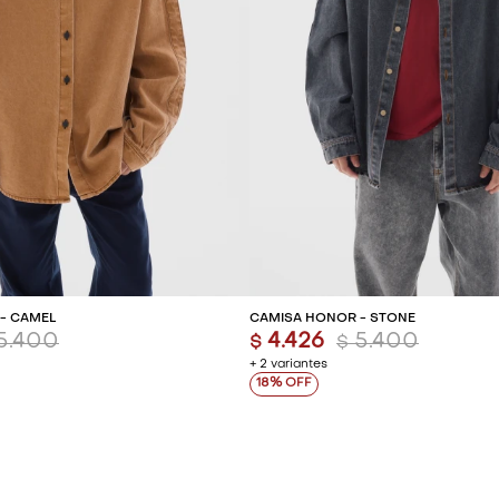
REGAR AL CARRITO
AGREGAR AL CARR
- CAMEL
CAMISA HONOR - STONE
5.400
4.426
5.400
$
$
+ 2 variantes
18