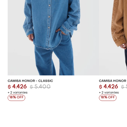
AGREGAR AL CARRITO
AG
CAMISA HONOR - CLASSIC
CAMISA HONOR 
4.426
5.400
4.426
$
$
$
$
+ 2 variantes
+ 2 variantes
18
18