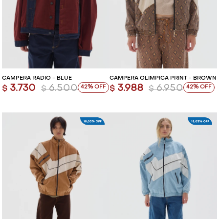
CAMPERA RADIO - BLUE
CAMPERA OLÍMPICA PRINT - BROWN
3.730
6.500
3.988
6.950
42
42
$
$
$
$