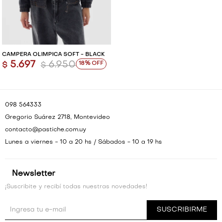
CAMPERA OLÍMPICA SOFT - BLACK
5.697
6.950
18
$
$
098 564333
Gregorio Suárez 2718, Montevideo
contacto@pastiche.com.uy
Lunes a viernes - 10 a 20 hs / Sábados - 10 a 19 hs
Newsletter
¡Suscribite y recibí todas nuestras novedades!
SUSCRIBIRME