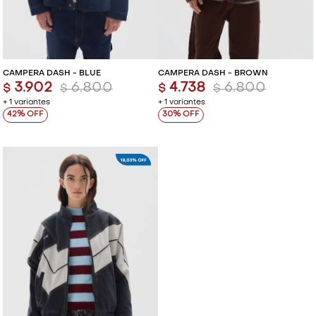
CAMPERA DASH - BLUE
CAMPERA DASH - BROWN
3.902
6.800
4.738
6.800
$
$
$
$
+ 1 variantes
+ 1 variantes
42
30