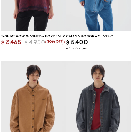
T-SHIRT ROW WASHED - BORDEAUX
CAMISA HONOR - CLASSIC
3.465
4.950
5.400
30
$
$
$
+ 2 variantes