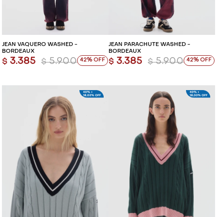
JEAN VAQUERO WASHED -
JEAN PARACHUTE WASHED -
BORDEAUX
BORDEAUX
3.385
5.900
3.385
5.900
42
42
$
$
$
$