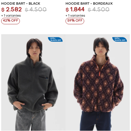
HOODIE BART - BLACK
HOODIE BART - BORDEAUX
2.582
4.500
1.844
4.500
$
$
$
$
+ 1 variantes
+ 1 variantes
42
59