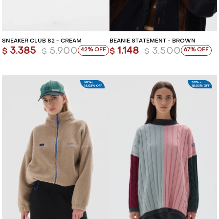
SNEAKER CLUB 82 - CREAM
BEANIE STATEMENT - BROWN
3.385
5.900
1.148
3.500
42
67
$
$
$
$