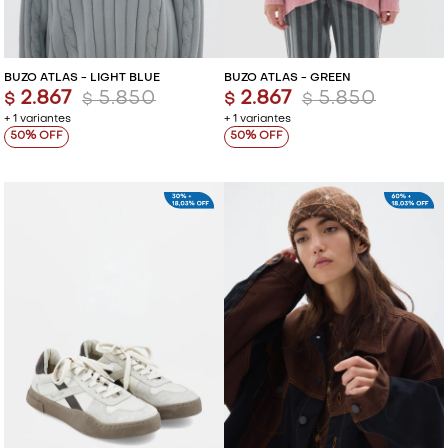
BUZO ATLAS - LIGHT BLUE
BUZO ATLAS - GREEN
2.867
5.850
2.867
5.850
$
$
$
$
+ 1 variantes
+ 1 variantes
50
50