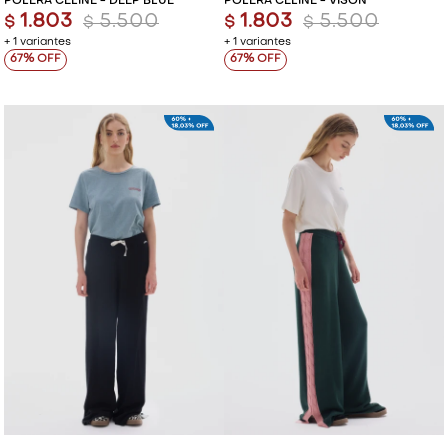
POLERA CELINE - DEEP BLUE
POLERA CELINE - VISON
1.803
5.500
1.803
5.500
$
$
$
$
+ 1 variantes
+ 1 variantes
67
67