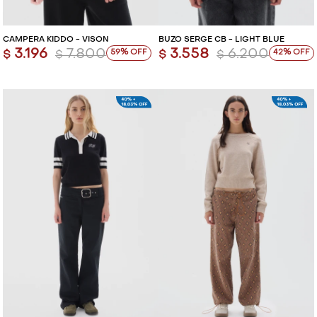
CAMPERA KIDDO - VISON
BUZO SERGE CB - LIGHT BLUE
3.196
7.800
3.558
6.200
59
42
$
$
$
$