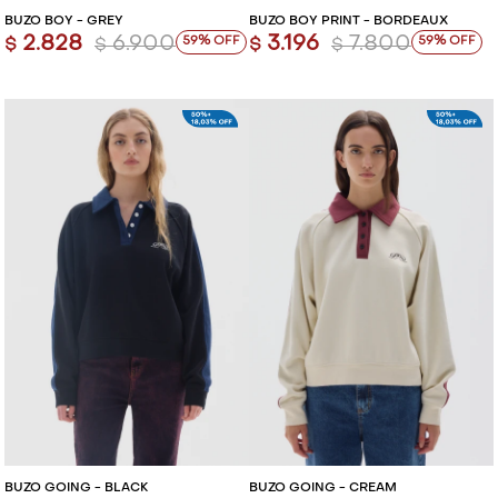
BUZO BOY - GREY
BUZO BOY PRINT - BORDEAUX
2.828
6.900
3.196
7.800
59
59
$
$
$
$
BUZO GOING - BLACK
BUZO GOING - CREAM