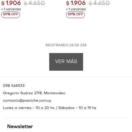
1.906
4.650
1.906
4.650
$
$
$
$
+ 1 variantes
+ 1 variantes
59
59
MOSTRANDO
24
DE
228
VER MÁS
098 564333
Gregorio Suárez 2718, Montevideo
contacto@pastiche.com.uy
Lunes a viernes - 10 a 20 hs / Sábados - 10 a 19 hs
Newsletter