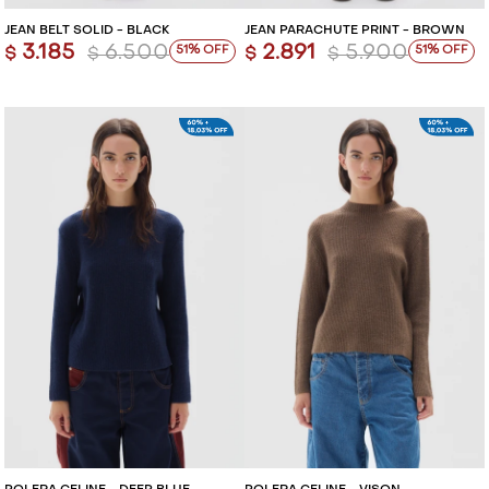
JEAN BELT SOLID - BLACK
JEAN PARACHUTE PRINT - BROWN
3.185
6.500
2.891
5.900
51
51
$
$
$
$