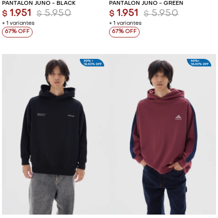
PANTALÓN JUNO - BLACK
PANTALÓN JUNO - GREEN
1.951
5.950
1.951
5.950
$
$
$
$
+ 1 variantes
+ 1 variantes
67
67