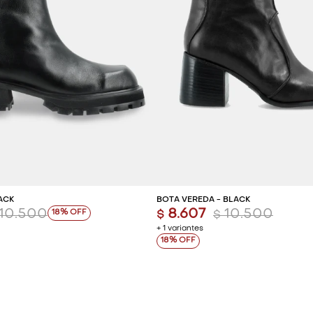
REGAR AL CARRITO
AGREGAR AL CARR
ACK
BOTA VEREDA - BLACK
10.500
8.607
10.500
18
$
$
+ 1 variantes
18