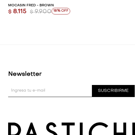
MOCASÍN FRED - BROWN
8.115
9.900
18
$
$
Newsletter
SUSCRIBIRME