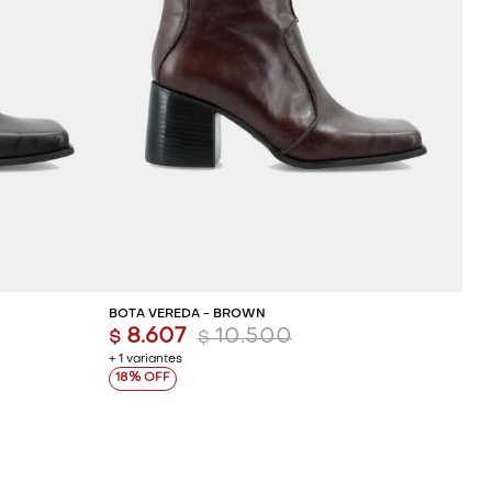
ITO
AGREGAR AL CARRITO
BOTA VEREDA - BROWN
8.607
10.500
$
$
+ 1 variantes
18