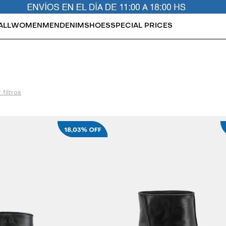
ALL
WOMEN
MEN
DENIM
SHOES
SPECIAL PRICES
 filtros