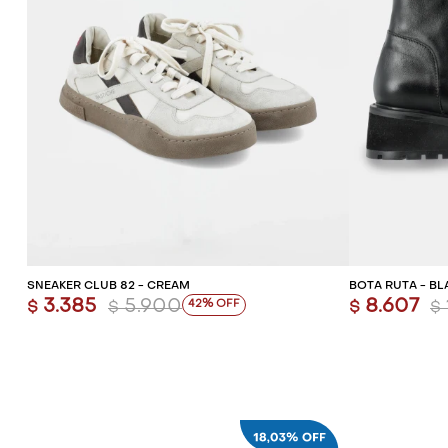
AGREGAR AL CARRITO
AG
SNEAKER CLUB 82 - CREAM
BOTA RUTA - BL
3.385
5.900
8.607
42
$
$
$
$