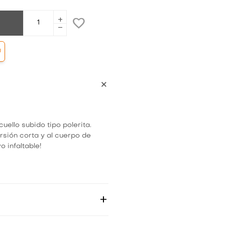
add
remove
Ú
uello subido tipo polerita.
rsión corta y al cuerpo de
o infaltable!