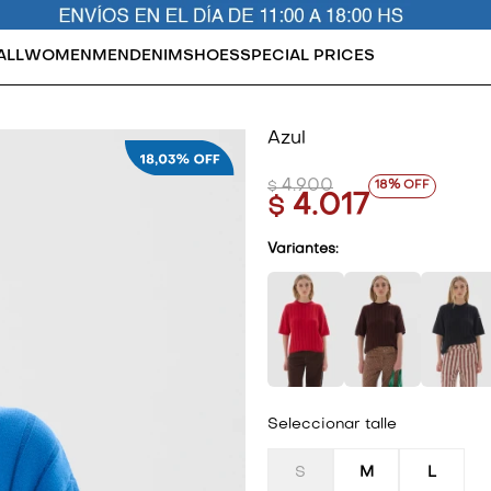
ALL
WOMEN
MEN
DENIM
SHOES
SPECIAL PRICES
Azul
4.900
18
$
4.017
$
Variantes:
Seleccionar talle
S
M
L