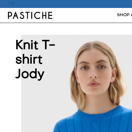
SHOP 
Knit T-
shirt
Jody