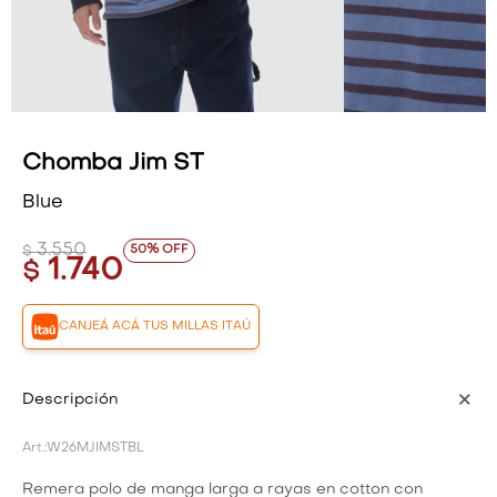
VESTIDOS Y MONOS
VESTIDOS Y MONOS
CAMISAS Y BLUSAS
CAMISAS Y BLUSAS
SHORTS Y FALDAS
SHORTS Y FALDAS
Chomba Jim ST
Blue
3.550
50
$
1.740
$
CANJEÁ ACÁ TUS MILLAS ITAÚ
Descripción
W26MJIMSTBL
Remera polo de manga larga a rayas en cotton con