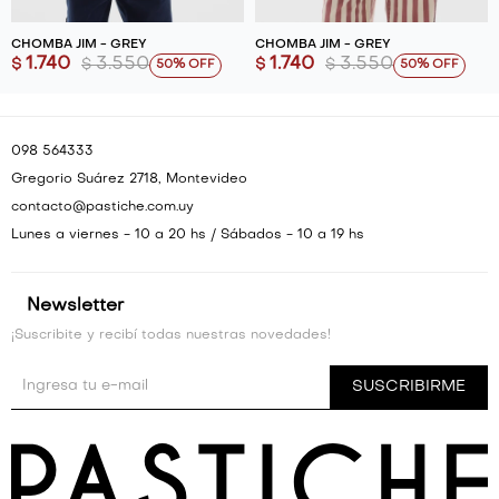
CHOMBA JIM - GREY
CHOMBA JIM - GREY
1.740
3.550
1.740
3.550
$
$
$
$
50
50
098 564333
Gregorio Suárez 2718, Montevideo
contacto@pastiche.com.uy
Lunes a viernes - 10 a 20 hs / Sábados - 10 a 19 hs
Newsletter
¡Suscribite y recibí todas nuestras novedades!
SUSCRIBIRME