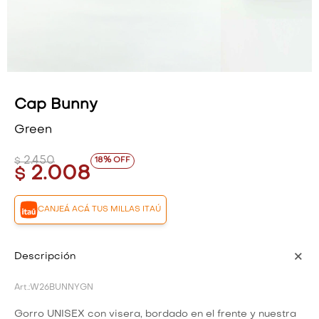
VESTIDOS Y MONOS
VESTIDOS Y MONOS
CAMISAS Y BLUSAS
CAMISAS Y BLUSAS
SHORTS Y FALDAS
SHORTS Y FALDAS
Cap Bunny
Green
2.450
18
$
2.008
$
CANJEÁ ACÁ TUS MILLAS ITAÚ
Descripción
W26BUNNYGN
Gorro UNISEX con visera, bordado en el frente y nuestra