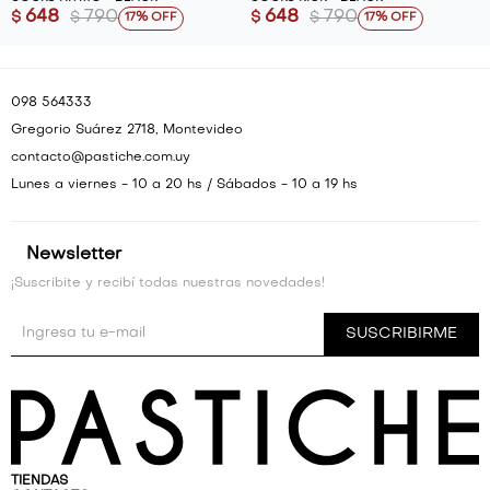
648
790
648
790
$
$
$
$
17
17
098 564333
Gregorio Suárez 2718, Montevideo
contacto@pastiche.com.uy
Lunes a viernes - 10 a 20 hs / Sábados - 10 a 19 hs
Newsletter
¡Suscribite y recibí todas nuestras novedades!
SUSCRIBIRME
TIENDAS