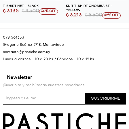
T-SHIRT NET - BLACK
KNIT T-SHIRT CHOMBA ST -
YELLOW
3.135
4.500
$
$
30
3.213
5.600
$
$
42
098 564333
Gregorio Suárez 2718, Montevideo
contacto@pastiche.com.uy
Lunes a viernes - 10 a 20 hs / Sábados - 10 a 19 hs
Newsletter
¡Suscribite y recibí todas nuestras novedades!
SUSCRIBIRME