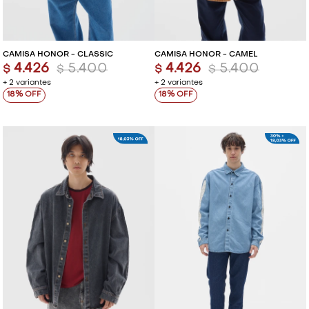
VESTIDOS Y MONOS
VESTIDOS Y MONOS
CAMISA HONOR - CLASSIC
CAMISA HONOR - CAMEL
CAMISAS Y BLUSAS
CAMISAS Y BLUSAS
4.426
5.400
4.426
5.400
$
$
$
$
+ 2 variantes
+ 2 variantes
SHORTS Y FALDAS
SHORTS Y FALDAS
18
18