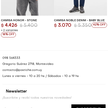
CAMISA HONOR - STONE
CAMISA NOBLE DENIM - BABY BLUE
4.426
5.400
3.070
5.350
42
$
$
$
$
+ 2 variantes
18
098 564333
Gregorio Suárez 2718, Montevideo
contacto@pastiche.com.uy
Lunes a viernes - 10 a 20 hs / Sábados - 10 a 19 hs
Newsletter
¡Suscribite y recibí todas nuestras novedades!